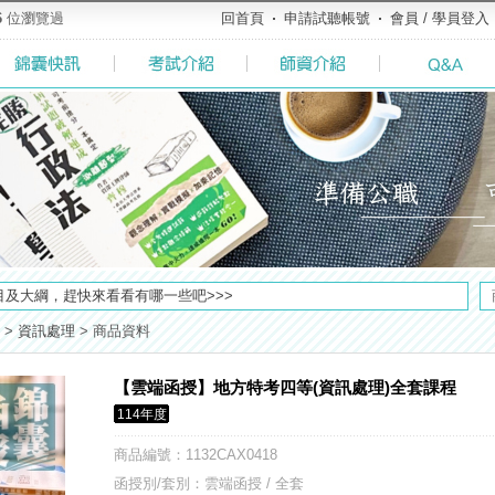
6
位瀏覽過
回首頁
申請試聽帳號
會員 / 學員登入
了解多少呢? 必考國事業的6大理由 ►►好想了解◄◄
及大綱，趕快來看看有哪一些吧>>>
粉絲專頁◆，最新消息、優惠活動不間斷！速點我關注✧•̀.̫•́✧
>
資訊處理
>
商品資料
榜生獎學金申請辦法與表格下載►►►
堂教材須知，請點我查看☀☀☀
【雲端函授】地方特考四等(資訊處理)全套課程
／高考英文占比提升，快來看看最新資訊吧>>>>
114年度
【好消息】錦囊體貼您的需求，不必舟車勞頓，只要線上申請，也能立即試聽比較(◕ܫ◕)
方式，便利到不行！馬上使用►
商品編號
：1132CAX0418
全面實施！點我看詳情>>>
函授別/套別：雲端函授 / 全套