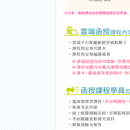
※
注意：
教材將依各科實際授課狀況寄發