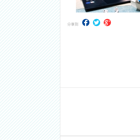
【求職秘技＼(￣O￣)】你對國營事業