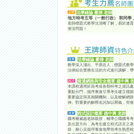
法學緒論 嚴律 老師
地方特考五等（一般行政） 郭同學
老師標題式教學法清晰了解，易於連貫
便沒問題！
法學緒論 嚴律 老師
教學深入淺出、平易近人，標題式教學
法律結合實務生活的方式進行講解，帶
資通網路與安全概要 趙中興 
本課程適用於高考或各類特考之資訊處
重點分門，循序漸進引導考生建立穩固
重要協定與其相關機制，以及瞭解網路
伸。對重要的解釋名詞加以釋義，旁徵
程式設計概要 趙中興 老師
國考權威趙老師親授，輔導公職國考考
及出題方向，為考生建立程式語言之基
節，耐心且循序漸進地帶領考生熟悉程