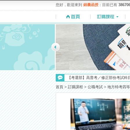
您好，歡迎來到
錦囊函授
：目前已有
38670
【求職秘技＼(￣O￣)】你對國營事業
【考選部】高普考／修正部份考試科目
【NEW】加入◆錦囊函授Facebook
首頁
>
訂購課程
>
公職考試
>
地方特考四等
【上榜生獎學金計畫】恭賀金榜！上
【重要】114年度起，雲端函授之課
【注意】112年起高普不考「公文」
【最新】錦囊函授增加便利商店付款
【考試院】國考證書數位化，112年起