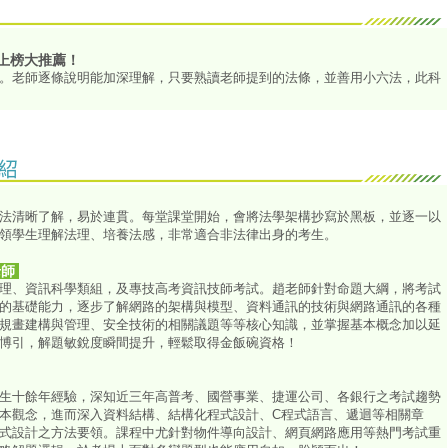
 上榜大推薦！
。老師逐條說明能加深理解，只要熟讀老師提到的法條，並善用小六法，此科
法清晰了解，易於連貫。每堂課堂開始，會將法學架構抄寫於黑板，並逐一以
領學生理解法理、培養法感，非常適合非法律出身的考生。
老師
理、資訊科學類組，及專技高考資訊技師考試。趙老師針對命題大綱，將考試
的基礎能力，逐步了解網路的架構與模型、資料通訊的技術與網路通訊的各種
規畫建構與管理、安全技術的相關議題等等核心知識，並掌握基本概念加以延
博引，解題敏銳度瞬間提升，輕鬆取得金飯碗資格！
生十餘年經驗，深知近三年高普考、國營事業、捷運公司、各銀行之考試趨勢
本觀念，進而深入資料結構、結構化程式設計、C程式語言、遞迴等相關章
式設計之方法要領。課程中尤針對物件導向設計、網頁網路應用等熱門考試重