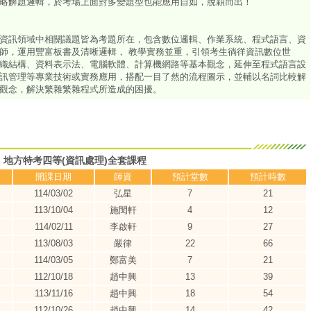
略解題邏輯，於考場上面對多變題型也能應用自如，脫穎而出！
資訊領域中相關議題皆為考題所在，包含數位邏輯、作業系統、程式語言、資
師，運用豐富板書及清晰邏輯， 教學實務並重，引領考生徜徉資訊數位世
織結構、資料表示法、電腦軟體、計算機網路等基本觀念，延伸至程式語言設
訊管理等專業技術或實務應用，搭配一目了然的流程圖示，並輔以名詞比較解
觀念，解決繁雜繁雜程式所造成的困擾。
地方特考四等(資訊處理)全套課程
開課日期
師資
預計堂數
預計時數
114/03/02
弘星
7
21
113/10/04
施閔軒
4
12
114/02/11
李啟軒
9
27
113/08/03
嚴律
22
66
114/03/05
鄭富美
7
21
112/10/18
趙中興
13
39
113/11/16
趙中興
18
54
112/10/26
趙中興
14
42