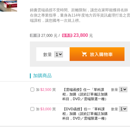
了解多少呢? 必考國事業的6大理由 ►►好想了解◄◄
錦囊雲端函授不受時間、距離限制，讓您在家即能獲得名師
在側之專業指導，量身為114年度地方四等資訊處理打造之
端課程，讓您國考一次就上榜。
23,800
27,000
元 /
元
數量
加購商品
加
$2,500
買
【雲端函授】任一「單科課
數量
程」加購（請於訂單備註加購
科目，DVD／雲端限選一種）
加
$3,000
買
【DVD函授】任一「單科課
數量
程」加購（請於訂單備註加購
科目，DVD／雲端限選一種）