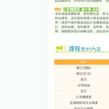
點提綱挈領，帶領考生按步驟解析，領
計算機概要 趙中興 老師
本科涵蓋範圍較廣，題型變化多，舉凡
料結構等。資訊類科精選口碑名師趙老
界！課堂中循序漸進地自計算機系統組
計、資料結構、資料處理、資料庫、資
釋、相關實例逐步精解流程，強化基本
科目
國文(測驗)
國文(作文)
憲法
法學緒論
英文
計算機概要
資通網路與安全概要
程式設計概要