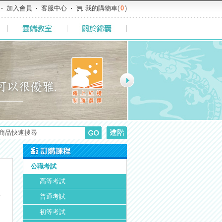
加入會員
客服中心
我的購物車
(
0
)
公職考試
高等考試
普通考試
初等考試