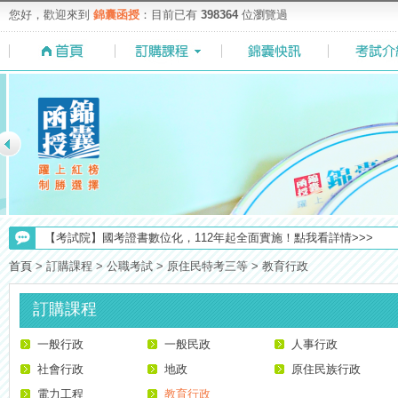
您好，歡迎來到
錦囊函授
：目前已有
398364
位瀏覽過
【注意】112年起高普不考「公文」／高考英文占比提升，快來看看最新
【考試院】國考證書數位化，112年起全面實施！點我看詳情>>>
【考選部】高普考／修正部份考試科目及大綱，趕快來看看有哪一些吧
首頁
>
訂購課程
>
公職考試
>
原住民特考三等
>
教育行政
【最新】錦囊函授增加便利商店付款方式，便利到不行！馬上使用►
訂購課程
【求職秘技＼(￣O￣)】你對國營事業了解多少呢? 必考國事業的6大
一般行政
【上榜生獎學金計畫】恭賀金榜！上榜生獎學金申請辦法與表格下載
一般民政
人事行政
【NEW】加入◆錦囊函授Facebook粉絲專頁◆，最新消息、優惠活動不間
社會行政
地政
原住民族行政
【重要】114年度起，雲端函授之課堂教材須知，請點我查看☀☀☀
電力工程
教育行政