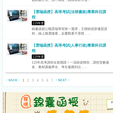
【雲端函授】高等考試(法律廉政)專業科目課
程
115年度
錦囊函授公職雲端學習第一選擇，王牌師資群優質課
程，線上隨選隨看，反覆觀看不受限，...
【雲端函授】高等考試(人事行政)專業科目課
程
115年度
115年高考課程全新開課！一流師資陣容、課程堂數最
多、教材講義齊全、考生服務到位，...
1
2
3
4
5
6
7