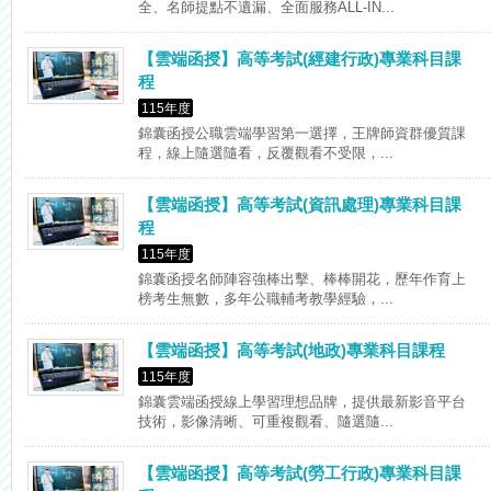
全、名師提點不遺漏、全面服務ALL-IN...
【雲端函授】高等考試(經建行政)專業科目課
程
115年度
錦囊函授公職雲端學習第一選擇，王牌師資群優質課
程，線上隨選隨看，反覆觀看不受限，...
【雲端函授】高等考試(資訊處理)專業科目課
程
115年度
錦囊函授名師陣容強棒出擊、棒棒開花，歷年作育上
榜考生無數，多年公職輔考教學經驗，...
【雲端函授】高等考試(地政)專業科目課程
115年度
錦囊雲端函授線上學習理想品牌，提供最新影音平台
技術，影像清晰、可重複觀看、隨選隨...
【雲端函授】高等考試(勞工行政)專業科目課