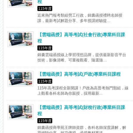
程
115年度
近來熱門報考類組勞工行政，錦囊函授禮聘名師授
課，最新考試解題分享、多年授課經驗提...
【雲端函授】高等考試(社會行政)專業科目課
程
115年度
錦囊雲端函授線上學習理想品牌，提供最新影音平台
技術，影像清晰、可重複觀看、隨選隨...
【雲端函授】高等考試(戶政)專業科目課程
115年度
115年高考課程全新開課！戶政為高普考熱門類組，線
上觀看各科名師為你親授，採用最新...
【雲端函授】高等考試(財稅行政)專業科目課
程
115年度
錦囊函授商學苑王牌師資群，各科名師深度講解，解
題經驗分享、技巧傳授，函授教材寄送...