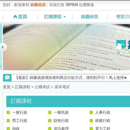
您好，歡迎來到
錦囊函授
：目前已有
397934
位瀏覽過
【最新】錦囊函授增加便利商店付款方式，便利到不行！馬上使用►
【求職秘技＼(￣O￣)】你對國營事業了解多少呢? 必考國事業的6大
首頁
>
訂購課程
>
公職考試
>
高等考試
【考選部】高普考／修正部份考試科目及大綱，趕快來看看有哪一些吧
【重要】114年度起，雲端函授之課堂教材須知，請點我查看☀☀☀
訂購課程
【NEW】加入◆錦囊函授Facebook粉絲專頁◆，最新消息、優惠活動不間
一般行政
【考試院】國考證書數位化，112年起全面實施！點我看詳情>>>
一般民政
人事行政
【注意】112年起高普不考「公文」／高考英文占比提升，快來看看最新
勞工行政
財稅行政
經建行政
【上榜生獎學金計畫】恭賀金榜！上榜生獎學金申請辦法與表格下載
地政
資訊處理
電力工程