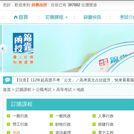
您好，歡迎來到
錦囊函授
：目前已有
387882
位瀏覽過
【上榜生獎學金計畫】恭賀金榜！上榜生獎學金申請辦法與表格下載
【注意】112年起高普不考「公文」／高考英文占比提升，快來看看最新
首頁
>
訂購課程
>
公職考試
>
高等考試
>
地政
【求職秘技＼(￣O￣)】你對國營事業了解多少呢? 必考國事業的6大
【考試院】國考證書數位化，112年起全面實施！點我看詳情>>>
訂購課程
【NEW】加入◆錦囊函授Facebook粉絲專頁◆，最新消息、優惠活動不間
一般行政
【最新】錦囊函授增加便利商店付款方式，便利到不行！馬上使用►
一般民政
人事行政
【重要】114年度起，雲端函授之課堂教材須知，請點我查看☀☀☀
勞工行政
財稅行政
經建行政
【考選部】高普考／修正部份考試科目及大綱，趕快來看看有哪一些吧
地政
資訊處理
電力工程