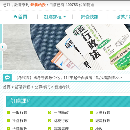
您好，歡迎來到
錦囊函授
：目前已有
400783
位瀏覽過
【考選部】高普考／修正部份考試科目及大綱，趕快來看看有哪一些吧
【考試院】國考證書數位化，112年起全面實施！點我看詳情>>>
【上榜生獎學金計畫】恭賀金榜！上榜生獎學金申請辦法與表格下載
首頁
>
訂購課程
>
公職考試
>
普通考試
【求職秘技＼(￣O￣)】你對國營事業了解多少呢? 必考國事業的6大
【NEW】加入◆錦囊函授Facebook粉絲專頁◆，最新消息、優惠活動不間
訂購課程
【重要】114年度起，雲端函授之課堂教材須知，請點我查看☀☀☀
一般行政
【注意】112年起高普不考「公文」／高考英文占比提升，快來看看最新
一般民政
人事行政
【最新】錦囊函授增加便利商店付款方式，便利到不行！馬上使用►
社會行政
財稅行政
經建行政
法律廉政
資訊處理
地政