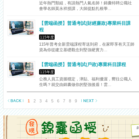
近年熱門類組，有請熱門人氣名師！錦囊特聘公職社
會學名師莫永祥授課，大師提點扎根學...
【雲端函授】普通考試(財經廉政)專業科目課
程
115年度
115年普考全新雲端課程寄送到府，在家即享有天王師
資為你從建立基礎觀念到堅強硬實力...
【雲端函授】普通考試(戶政)專業科目課程
115年度
公務人員工資握穩定，津貼、福利優渥，嚮往公職人
生嗎？就交由錦囊做你的堅強後盾！雲...
1
2
3
4
5
6
7
8
9