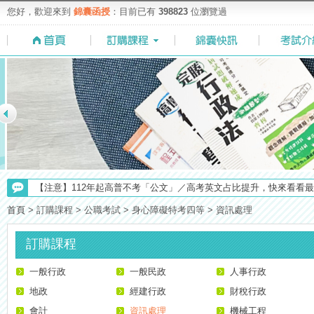
您好，歡迎來到
錦囊函授
：目前已有
398823
位瀏覽過
【注意】112年起高普不考「公文」／高考英文占比提升，快來看看最新
【上榜生獎學金計畫】恭賀金榜！上榜生獎學金申請辦法與表格下載
首頁
>
訂購課程
>
公職考試
>
身心障礙特考四等
>
資訊處理
【考試院】國考證書數位化，112年起全面實施！點我看詳情>>>
【重要】114年度起，雲端函授之課堂教材須知，請點我查看☀☀☀
訂購課程
【考選部】高普考／修正部份考試科目及大綱，趕快來看看有哪一些吧
一般行政
【最新】錦囊函授增加便利商店付款方式，便利到不行！馬上使用►
一般民政
人事行政
【NEW】加入◆錦囊函授Facebook粉絲專頁◆，最新消息、優惠活動不間
地政
經建行政
財稅行政
【求職秘技＼(￣O￣)】你對國營事業了解多少呢? 必考國事業的6大
會計
資訊處理
機械工程