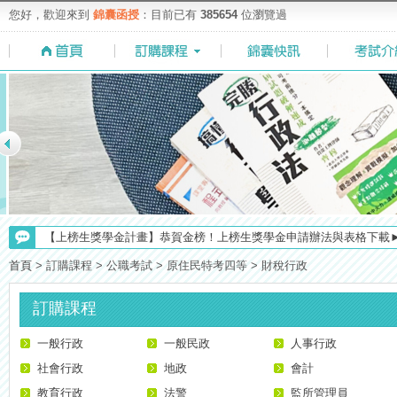
您好，歡迎來到
錦囊函授
：目前已有
385654
位瀏覽過
【上榜生獎學金計畫】恭賀金榜！上榜生獎學金申請辦法與表格下載
【考試院】國考證書數位化，112年起全面實施！點我看詳情>>>
首頁
>
訂購課程
>
公職考試
>
原住民特考四等
>
財稅行政
【最新】錦囊函授增加便利商店付款方式，便利到不行！馬上使用►
【NEW】加入◆錦囊函授Facebook粉絲專頁◆，最新消息、優惠活動不間
訂購課程
【注意】112年起高普不考「公文」／高考英文占比提升，快來看看最新
一般行政
【考選部】高普考／修正部份考試科目及大綱，趕快來看看有哪一些吧
一般民政
人事行政
【求職秘技＼(￣O￣)】你對國營事業了解多少呢? 必考國事業的6大
社會行政
地政
會計
【重要】114年度起，雲端函授之課堂教材須知，請點我查看☀☀☀
教育行政
法警
監所管理員