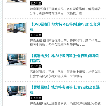
116年度
錦囊函授禮聘王牌師資群，各科深度講解，解題經驗
分享，函授教材寄送到府，大幅提升應...
【DVD函授】地方特考四等(社會行政)全套課
程
116年度
錦囊函授名師陣容強棒出擊、棒棒開花，歷年作育上
榜考生無數，多年公職輔考教學經驗，...
【雲端函授】地方特考四等(社會行政)專業科
目課程
114年度
高畫質課程，手機、平板、筆電線上學習，感受公職
社會學名師莫永祥如臨現場，立即報名...
【雲端函授】地方特考四等(社會行政)全套課
程
114年度
錦囊函授行政王牌師資異稟，高畫質課程搭配完整教