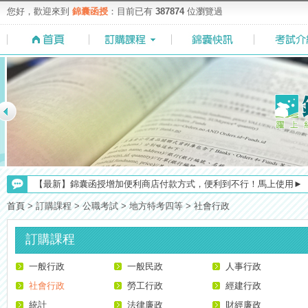
您好，歡迎來到
錦囊函授
：目前已有
387874
位瀏覽過
【考試院】國考證書數位化，112年起全面實施！點我看詳情>>>
【最新】錦囊函授增加便利商店付款方式，便利到不行！馬上使用►
首頁
>
訂購課程
>
公職考試
>
地方特考四等
>
社會行政
【重要】114年度起，雲端函授之課堂教材須知，請點我查看☀☀☀
【注意】112年起高普不考「公文」／高考英文占比提升，快來看看最新
訂購課程
【求職秘技＼(￣O￣)】你對國營事業了解多少呢? 必考國事業的6大
一般行政
【考選部】高普考／修正部份考試科目及大綱，趕快來看看有哪一些吧
一般民政
人事行政
【上榜生獎學金計畫】恭賀金榜！上榜生獎學金申請辦法與表格下載
社會行政
勞工行政
經建行政
【NEW】加入◆錦囊函授Facebook粉絲專頁◆，最新消息、優惠活動不間
統計
法律廉政
財經廉政