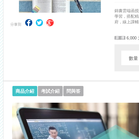
【求職秘技＼(￣O￣)】你對國營事業了解多少呢? 必考國事業的6大
錦囊雲端函授
學習，搭配精
府，線上課輔
6,000
數
商品介紹
考試介紹
問與答