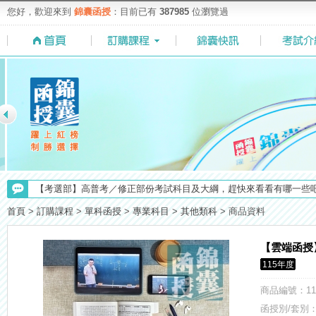
您好，歡迎來到
錦囊函授
：目前已有
387985
位瀏覽過
【求職秘技＼(￣O￣)】你對國營事業了解多少呢? 必考國事業的6大
【考選部】高普考／修正部份考試科目及大綱，趕快來看看有哪一些吧
【考試院】國考證書數位化，112年起全面實施！點我看詳情>>>
首頁
>
訂購課程
>
單科函授
>
專業科目
>
其他類科
>
商品資料
【重要】114年度起，雲端函授之課堂教材須知，請點我查看☀☀☀
【最新】錦囊函授增加便利商店付款方式，便利到不行！馬上使用►
【雲端函授
【注意】112年起高普不考「公文」／高考英文占比提升，快來看看最新
115年度
【NEW】加入◆錦囊函授Facebook粉絲專頁◆，最新消息、優惠活動不間
商品編號
：11
【上榜生獎學金計畫】恭賀金榜！上榜生獎學金申請辦法與表格下載
函授別/套別：