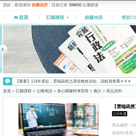
您好，歡迎來到
錦囊函授
：目前已有
398650
位瀏覽過
【最新】錦囊函授增加便利商店付款方式，便利到不行！馬上使用►
【重要】114年度起，雲端函授之課堂教材須知，請點我查看☀☀☀
【考試院】國考證書數位化，112年起全面實施！點我看詳情>>>
首頁
>
訂購課程
>
公職考試
>
身心障礙特考四等
>
會計
>
商品資料
【考選部】高普考／修正部份考試科目及大綱，趕快來看看有哪一些吧
【求職秘技＼(￣O￣)】你對國營事業了解多少呢? 必考國事業的6大
【雲端函授
【NEW】加入◆錦囊函授Facebook粉絲專頁◆，最新消息、優惠活動不間
115年度
【上榜生獎學金計畫】恭賀金榜！上榜生獎學金申請辦法與表格下載
【注意】112年起高普不考「公文」／高考英文占比提升，快來看看最新
商品編號
：11
函授別/套別：