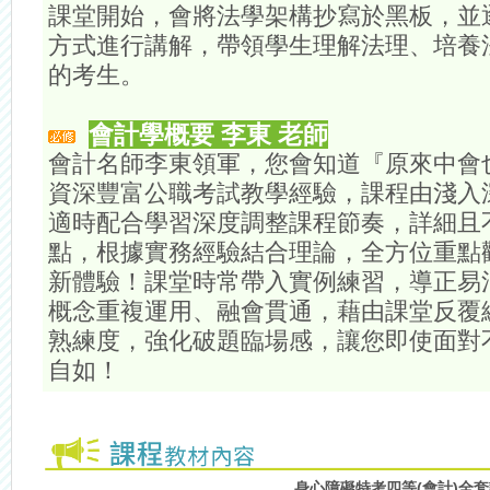
課堂開始，會將法學架構抄寫於黑板，並
方式進行講解，帶領學生理解法理、培養
的考生。
會計學概要 李東 老師
會計名師李東領軍，您會知道『原來中會
資深豐富公職考試教學經驗，課程由淺入
適時配合學習深度調整課程節奏，詳細且
點，根據實務經驗結合理論，全方位重點
新體驗！課堂時常帶入實例練習，導正易
概念重複運用、融會貫通，藉由課堂反覆
熟練度，強化破題臨場感，讓您即使面對
自如！
身心障礙特考四等(會計)全