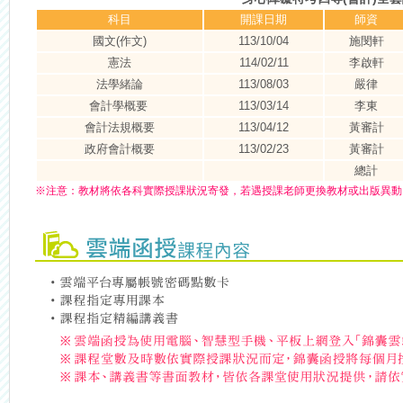
科目
開課日期
師資
國文(作文)
113/10/04
施閔軒
憲法
114/02/11
李啟軒
法學緒論
113/08/03
嚴律
會計學概要
113/03/14
李東
會計法規概要
113/04/12
黃審計
政府會計概要
113/02/23
黃審計
總計
※
注意：
教材將依各科實際授課狀況寄發，若遇授課老師更換教材或出版異動