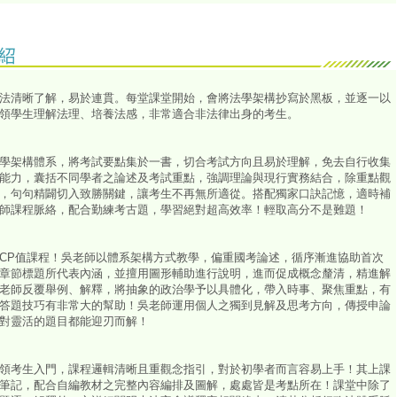
法清晰了解，易於連貫。每堂課堂開始，會將法學架構抄寫於黑板，並逐一以
領學生理解法理、培養法感，非常適合非法律出身的考生。
學架構體系，將考試要點集於一書，切合考試方向且易於理解，免去自行收集
能力，囊括不同學者之論述及考試重點，強調理論與現行實務結合，除重點觀
，句句精闢切入致勝關鍵，讓考生不再無所適從。搭配獨家口訣記憶，適時補
師課程脈絡，配合勤練考古題，學習絕對超高效率！輕取高分不是難題！
CP值課程！吳老師以體系架構方式教學，偏重國考論述，循序漸進協助首次
章節標題所代表內涵，並擅用圖形輔助進行說明，進而促成概念釐清，精進解
老師反覆舉例、解釋，將抽象的政治學予以具體化，帶入時事、聚焦重點，有
答題技巧有非常大的幫助！吳老師運用個人之獨到見解及思考方向，傳授申論
對靈活的題目都能迎刃而解！
領考生入門，課程邏輯清晰且重觀念指引，對於初學者而言容易上手！其上課
筆記，配合自編教材之完整內容編排及圖解，處處皆是考點所在！課堂中除了