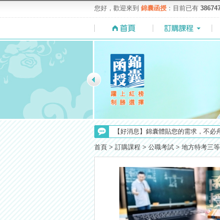
您好，歡迎來到
錦囊函授
：目前已有
38674
【最新】錦囊函授增加便利商店付款
【考選部】高普考／修正部份考試科目
首頁
>
訂購課程
>
公職考試
>
地方特考三等
【NEW】加入◆錦囊函授Facebook
【考試院】國考證書數位化，112年起
【注意】112年起高普不考「公文」
【重要】114年度起，雲端函授之課
【上榜生獎學金計畫】恭賀金榜！上
【求職秘技＼(￣O￣)】你對國營事業