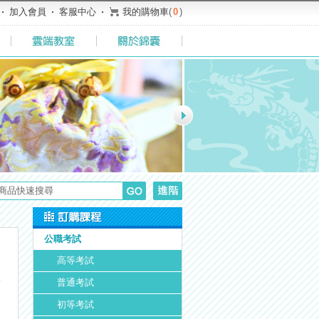
加入會員
客服中心
我的購物車
(
0
)
公職考試
高等考試
普通考試
初等考試