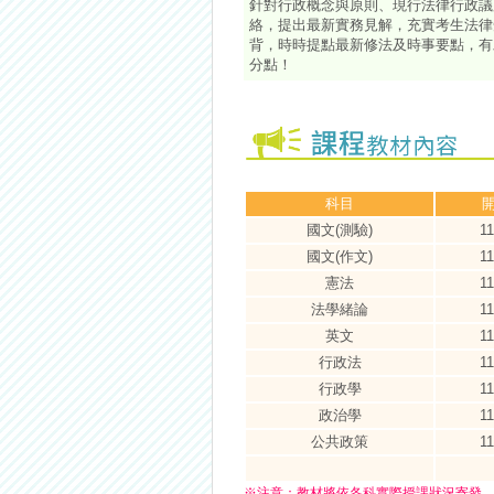
針對行政概念與原則、現行法律行政議
絡，提出最新實務見解，充實考生法律
背，時時提點最新修法及時事要點，有
分點！
科目
國文(測驗)
11
國文(作文)
11
憲法
11
法學緒論
11
英文
11
行政法
11
行政學
11
政治學
11
公共政策
11
※
注意：
教材將依各科實際授課狀況寄發