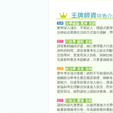
法學緒論 嚴律 老師
教學深入淺出、平易近人，標題式教學
法律結合實務生活的方式進行講解，帶
行政學 蘇軾 老師
課堂教材編排詳盡，細心整理龐大行政
資料的時間。課堂著重考生之綜合判斷
念指導外，更進而深入剖析、歸納比較
充最新時事及考題解述，只要遵循蘇老
政治學 吳笛 老師
歷年考生強力推薦！絕對不可錯過的高
接觸政治學考生奠定嚴謹基礎、瞭解各
題能力。往後章節逐步深入核心，透過
效協助考生理解且快速進入狀況，對於
題型寫法，絕對讓你上課如沐春風，面
行政法 嚴律 老師
課程內容扎實豐富，以循序漸進方式帶
板書架構條理分明，作為最精要的重點