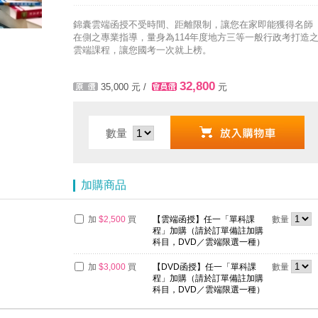
方式，便利到不行！馬上使用►
錦囊雲端函授不受時間、距離限制，讓您在家即能獲得名師
在側之專業指導，量身為114年度地方三等一般行政考打造
雲端課程，讓您國考一次就上榜。
32,800
35,000
元 /
元
數量
加購商品
加
$2,500
買
【雲端函授】任一「單科課
數量
程」加購（請於訂單備註加購
科目，DVD／雲端限選一種）
加
$3,000
買
【DVD函授】任一「單科課
數量
程」加購（請於訂單備註加購
科目，DVD／雲端限選一種）