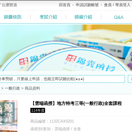
7
位瀏覽過
回首頁
申請試聽帳號
會員 / 學員登入
方式，便利到不行！馬上使用►
【好消息】錦囊體貼您的需求，不必舟車勞頓，只要線上申請，也能立即試聽比較(◕ܫ◕)
及大綱，趕快來看看有哪一些吧>>>
>
一般行政
>
商品資料
粉絲專頁◆，最新消息、優惠活動不間斷！速點我關注✧•̀.̫•́✧
全面實施！點我看詳情>>>
【雲端函授】地方特考三等(一般行政)全套課程
／高考英文占比提升，快來看看最新資訊吧>>>>
114年度
堂教材須知，請點我查看☀☀☀
榜生獎學金申請辦法與表格下載►►►
商品編號
：1132CAX0201
了解多少呢? 必考國事業的6大理由 ►►好想了解◄◄
函授別/套別：雲端函授 / 全套