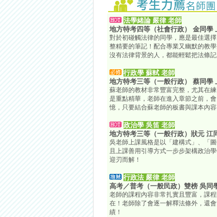
法學緒論 嚴律 老師
地方特考四等（社會行政） 金同學
對於初碰觸法律的同學，應是最佳選擇
整精要的筆記！配合專業又幽默的教學
沒有法律背景的人，都能輕鬆把法條記
行政學 蘇軾 老師
地方特考三等（一般行政） 蔡同學
蘇老師的教材非常豐富完整，尤其在練
是重點精華，老師在進入章節之前，會
憶，只要結合蘇老師的板書與課本內容
政治學 吳笛 老師
地方特考三等（一般行政）狀元 江
吳老師上課風格是以「建構式」、「圖
且上課善用引導方式一步步架構政治學
迎刃而解！
行政法 嚴律 老師
高考／普考（一般民政）雙榜 吳同
老師的課程內容非常扎實且豐富，課程
在！老師除了會逐一解釋法條外，還會
績！