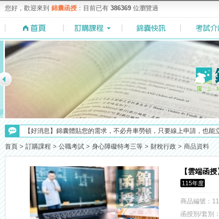
您好，歡迎來到
錦囊函授
：目前已有
386369
位瀏覽過
【考試院】國考證書數位化，112年起全面實施！點我看詳情>>>
【上榜生獎學金計畫】恭賀金榜！上榜生獎學金申請辦法與表格下載
首頁
>
訂購課程
>
公職考試
>
身心障礙特考三等
>
財稅行政
>
商品資料
【考選部】高普考／修正部份考試科目及大綱，趕快來看看有哪一些吧
【NEW】加入◆錦囊函授Facebook粉絲專頁◆，最新消息、優惠活動不間
【雲端函授
【最新】錦囊函授增加便利商店付款方式，便利到不行！馬上使用►
115年度
【重要】114年度起，雲端函授之課堂教材須知，請點我查看☀☀☀
【求職秘技＼(￣O￣)】你對國營事業了解多少呢? 必考國事業的6大
商品編號
：11
【注意】112年起高普不考「公文」／高考英文占比提升，快來看看最新
函授別/套別：