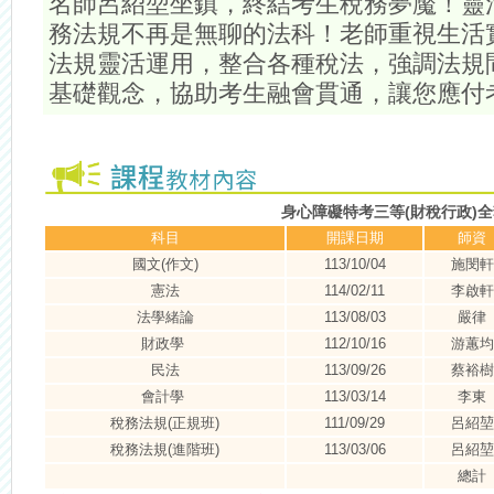
名師呂紹堃坐鎮，終結考生稅務夢魘！靈
務法規不再是無聊的法科！老師重視生活
法規靈活運用，整合各種稅法，強調法規
基礎觀念，協助考生融會貫通，讓您應付
身心障礙特考三等(財稅行政)
科目
開課日期
師資
國文(作文)
113/10/04
施閔軒
憲法
114/02/11
李啟軒
法學緒論
113/08/03
嚴律
財政學
112/10/16
游蕙均
民法
113/09/26
蔡裕樹
會計學
113/03/14
李東
稅務法規(正規班)
111/09/29
呂紹堃
稅務法規(進階班)
113/03/06
呂紹堃
總計