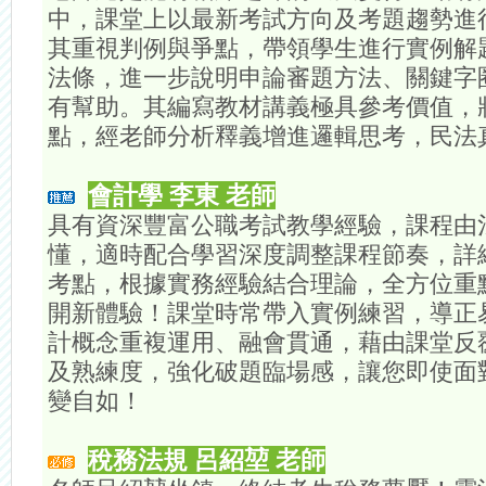
中，課堂上以最新考試方向及考題趨勢進
其重視判例與爭點，帶領學生進行實例解
法條，進一步說明申論審題方法、關鍵字
有幫助。其編寫教材講義極具參考價值，
點，經老師分析釋義增進邏輯思考，民法
會計學 李東 老師
具有資深豐富公職考試教學經驗，課程由
懂，適時配合學習深度調整課程節奏，詳
考點，根據實務經驗結合理論，全方位重
開新體驗！課堂時常帶入實例練習，導正
計概念重複運用、融會貫通，藉由課堂反
及熟練度，強化破題臨場感，讓您即使面
變自如！
稅務法規 呂紹堃 老師