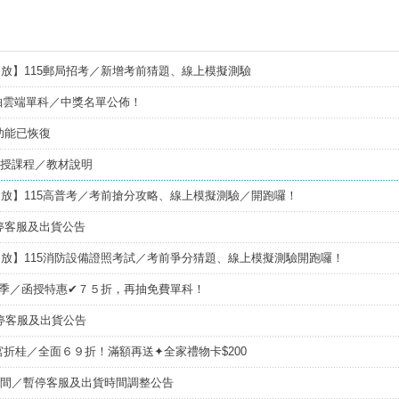
／高考英文占比提升，快來看看最新資訊吧>>>>
放】115郵局招考／新增考前猜題、線上模擬測驗
抽雲端單科／中獎名單公佈！
功能已恢復
函授課程／教材說明
放】115高普考／考前搶分攻略、線上模擬測驗／開跑囉！
停客服及出貨公告
放】115消防設備證照考試／考前爭分猜題、線上模擬測驗開跑囉！
課季／函授特惠✔７５折，再抽免費單科！
停客服及出貨公告
折桂／全面６９折！滿額再送✦全家禮物卡$200
5新春期間／暫停客服及出貨時間調整公告