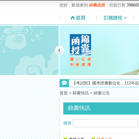
您好，歡迎來到
錦囊函授
：目前已有
39860
【注意】112年起高普不考「公文」
【考試院】國考證書數位化，112年起
【最新】錦囊函授增加便利商店付款
首頁
>
錦囊快訊 > 錦囊公告
【求職秘技＼(￣O￣)】你對國營事業
【上榜生獎學金計畫】恭賀金榜！上
錦囊快訊
【重要】114年度起，雲端函授之課
搜尋
【考選部】高普考／修正部份考試科目
【NEW】加入◆錦囊函授Facebook