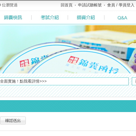
0
位瀏覽過
回首頁
申請試聽帳號
會員 / 學員登入
／高考英文占比提升，快來看看最新資訊吧>>>>
全面實施！點我看詳情>>>
方式，便利到不行！馬上使用►
了解多少呢? 必考國事業的6大理由 ►►好想了解◄◄
榜生獎學金申請辦法與表格下載►►►
【好消息】錦囊體貼您的需求，不必舟車勞頓，只要線上申請，也能立即試聽比較(◕ܫ◕)
堂教材須知，請點我查看☀☀☀
及大綱，趕快來看看有哪一些吧>>>
粉絲專頁◆，最新消息、優惠活動不間斷！速點我關注✧•̀.̫•́✧