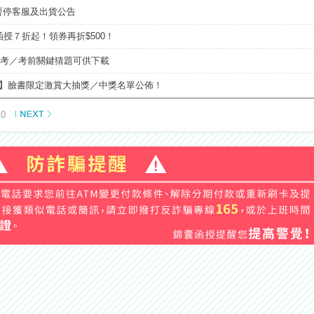
~4/7暫停客服及出貨公告
授７折起！領券再折$500！
特考／考前關鍵猜題可供下載
去】臉書限定激賞大抽獎／中獎名單公佈！
10