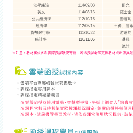
法學緒論
114/09/03
邵允
英文
114/08/16
羅士奎
公共經濟學
112/10/16
游蕙均
經濟學
112/06/15
王偉、游
貨幣銀行學
111/10/22
游蕙均
統計學
110/11/05
洪晟
總計
※
注意：
教材將依各科實際授課狀況寄發，若遇授課老師更換教材或出版異