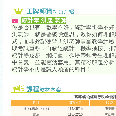
統計學 洪晟 老師
你是否也有「數學不好，統計學也學不好
洪老師，就是要破除迷思，教你如何理解
式，而非死記硬背！洪老師豐富教學經驗
取考試重點，自敘述統計、機率抽樣、推
統計等逐步一網打盡，循序帶領考生理解
中意義，並能靈活套用。其精彩解題分析
統計學不再是讓人頭痛的科目！
高等考試(經建行政)全套
科目
開課日期
師資
國文(測驗、作文)
114/08/15
施閔軒
憲法
115/02/10
李啟軒