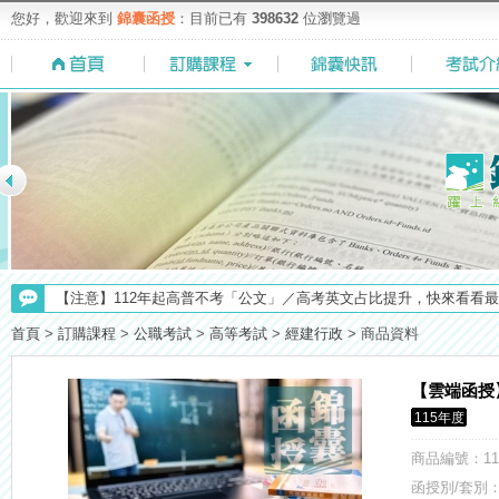
您好，歡迎來到
錦囊函授
：目前已有
398632
位瀏覽過
【考試院】國考證書數位化，112年起全面實施！點我看詳情>>>
【注意】112年起高普不考「公文」／高考英文占比提升，快來看看最新
【重要】114年度起，雲端函授之課堂教材須知，請點我查看☀☀☀
首頁
>
訂購課程
>
公職考試
>
高等考試
>
經建行政
>
商品資料
【NEW】加入◆錦囊函授Facebook粉絲專頁◆，最新消息、優惠活動不間
【最新】錦囊函授增加便利商店付款方式，便利到不行！馬上使用►
【雲端函授
【考選部】高普考／修正部份考試科目及大綱，趕快來看看有哪一些吧
115年度
【上榜生獎學金計畫】恭賀金榜！上榜生獎學金申請辦法與表格下載
商品編號
：11
【求職秘技＼(￣O￣)】你對國營事業了解多少呢? 必考國事業的6大
函授別/套別：