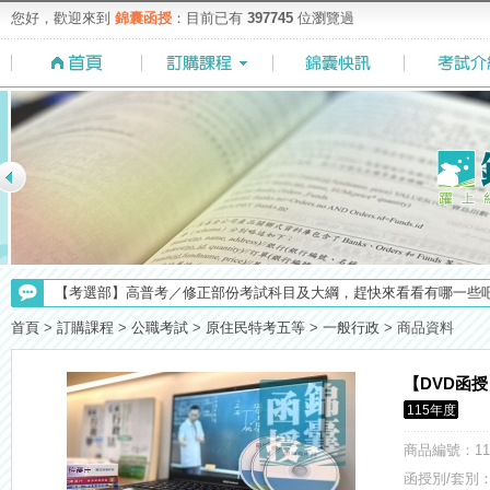
您好，歡迎來到
錦囊函授
：目前已有
397745
位瀏覽過
【考選部】高普考／修正部份考試科目及大綱，趕快來看看有哪一些吧
【重要】114年度起，雲端函授之課堂教材須知，請點我查看☀☀☀
首頁
>
訂購課程
>
公職考試
>
原住民特考五等
>
一般行政
>
商品資料
【注意】112年起高普不考「公文」／高考英文占比提升，快來看看最新
【最新】錦囊函授增加便利商店付款方式，便利到不行！馬上使用►
【DVD函
【求職秘技＼(￣O￣)】你對國營事業了解多少呢? 必考國事業的6大
115年度
【考試院】國考證書數位化，112年起全面實施！點我看詳情>>>
【上榜生獎學金計畫】恭賀金榜！上榜生獎學金申請辦法與表格下載
商品編號
：11
【NEW】加入◆錦囊函授Facebook粉絲專頁◆，最新消息、優惠活動不間
函授別/套別：