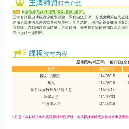
原住民族行政及法規大意 紀鄺 老師
國考名師親自傳授資深教學經驗，課程由淺入深，首以說明原住民族社
進而分章說明原住民族各種發展權，配合法條、用詞定義穿插說明命題
白易懂，適時輔以最新時事、最新修法、優惠政策等補充加以深入探討
海中提供一盞明燈。
原住民特考五等(一般行政)全
科目
開課日期
國文（測驗）
114/08/15
英文
114/08/16
原住民族行政及法規大意
111/06/18
法學大意
114/09/03
行政學大意
114/08/16
※
注意：
教材將依各科實際授課狀況寄發，若遇授課老師更換教材或出版異動