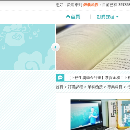
您好，歡迎來到
錦囊函授
：目前已有
39785
【考試院】國考證書數位化，112年起
【上榜生獎學金計畫】恭賀金榜！上
【最新】錦囊函授增加便利商店付款
首頁
>
訂購課程
>
單科函授
>
專業科目
>
【NEW】加入◆錦囊函授Facebook
【考選部】高普考／修正部份考試科目
【求職秘技＼(￣O￣)】你對國營事業
【注意】112年起高普不考「公文」
【重要】114年度起，雲端函授之課