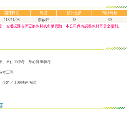
開課日期
師資
預計堂數
預計時數
113/11/08
李啟軒
13
39
發，若遇授課老師更換教材或出版異動，本公司保有調整教材寄發之權利。
等、原住民特考、身心障礙特考
特考三等
、少將／上校轉任考試