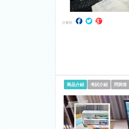
【考試院】國考證書數位化，112年起
商品介紹
考試介紹
問與答