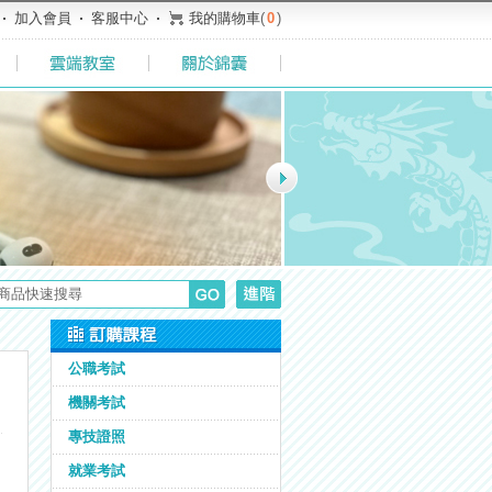
加入會員
客服中心
我的購物車
(
0
)
公職考試
機關考試
專技證照
就業考試