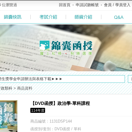
8
位瀏覽過
回首頁
申請試聽帳號
會員 / 學員登入
全面實施！點我看詳情>>>
榜生獎學金申請辦法與表格下載►►►
方式，便利到不行！馬上使用►
行政類科
>
商品資料
粉絲專頁◆，最新消息、優惠活動不間斷！速點我關注✧•̀.̫•́✧
及大綱，趕快來看看有哪一些吧>>>
【DVD函授】政治學-單科課程
了解多少呢? 必考國事業的6大理由 ►►好想了解◄◄
114年度
／高考英文占比提升，快來看看最新資訊吧>>>>
商品編號
：1131DSP144
【好消息】錦囊體貼您的需求，不必舟車勞頓，只要線上申請，也能立即試聽比較(◕ܫ◕)
堂教材須知，請點我查看☀☀☀
函授別/套別：DVD函授 / 單科