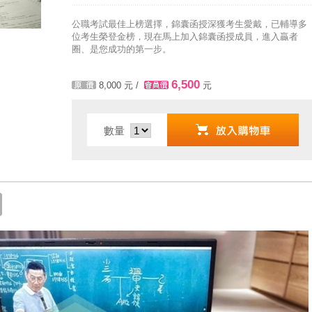
全面實施！點我看詳情>>>
公職考試最佳上榜選擇，錦囊函授深獲考生愛戴，已輔導多
位考生榮登金榜，現在馬上加入錦囊函授成員，進入贏者
圈、是您成功的第一步。
6,500
8,000
元 /
元
數量