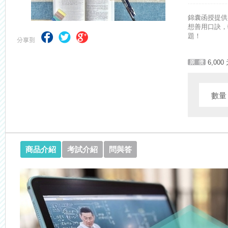
【考選部】高普考／修正部份考試科目及大綱，趕快來看看有哪一些吧
錦囊函授提供
想善用口訣，
題！
6,000
數
商品介紹
考試介紹
問與答