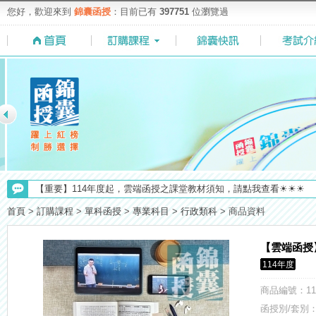
您好，歡迎來到
錦囊函授
：目前已有
397751
位瀏覽過
【考選部】高普考／修正部份考試科目及大綱，趕快來看看有哪一些吧
【重要】114年度起，雲端函授之課堂教材須知，請點我查看☀☀☀
首頁
>
訂購課程
>
單科函授
>
專業科目
>
行政類科
>
商品資料
【最新】錦囊函授增加便利商店付款方式，便利到不行！馬上使用►
【求職秘技＼(￣O￣)】你對國營事業了解多少呢? 必考國事業的6大
【雲端函授
【NEW】加入◆錦囊函授Facebook粉絲專頁◆，最新消息、優惠活動不間
114年度
【注意】112年起高普不考「公文」／高考英文占比提升，快來看看最新
【考試院】國考證書數位化，112年起全面實施！點我看詳情>>>
商品編號
：11
【上榜生獎學金計畫】恭賀金榜！上榜生獎學金申請辦法與表格下載
函授別/套別：