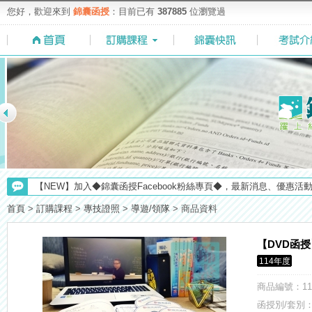
您好，歡迎來到
錦囊函授
：目前已有
387885
位瀏覽過
【考選部】高普考／修正部份考試科目及大綱，趕快來看看有哪一些吧
【NEW】加入◆錦囊函授Facebook粉絲專頁◆，最新消息、優惠活動不間
首頁
>
訂購課程
>
專技證照
>
導遊/領隊
>
商品資料
【重要】114年度起，雲端函授之課堂教材須知，請點我查看☀☀☀
【注意】112年起高普不考「公文」／高考英文占比提升，快來看看最新
【DVD函
【求職秘技＼(￣O￣)】你對國營事業了解多少呢? 必考國事業的6大
114年度
【最新】錦囊函授增加便利商店付款方式，便利到不行！馬上使用►
【上榜生獎學金計畫】恭賀金榜！上榜生獎學金申請辦法與表格下載
商品編號
：11
【考試院】國考證書數位化，112年起全面實施！點我看詳情>>>
函授別/套別：