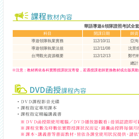
華語導遊&領隊證照考試全
科目
開課日期
師資
導遊領隊執業實務
112/10/11
亞洵
導遊領隊執業法規
112/11/08
沈景
台灣觀光資源概要
112/12/13
鄭竹
總計
※
注意：
教材將依各科實際授課狀況寄發，若遇授課老師更換教材或出版異動