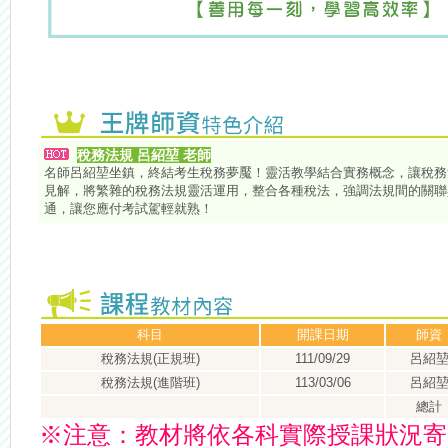
稅務法規 呂紹堃 老師
名師呂紹堃坐鎮，終結考生稅務夢魘！靈活教學結合實務概念，讓稅務
見解，將繁雜的稅務法規靈活運用，整合各種稅法，強調法規間的關聯
通，讓您應付考試駕輕就熟！
科目
開課日期
師資
稅務法規(正規班)
111/09/29
呂紹
稅務法規(進階班)
113/03/06
呂紹
總計
※
注意：
教材將依各科實際授課狀況寄