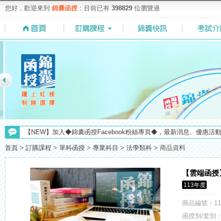
您好，歡迎來到
錦囊函授
：目前已有
398829
位瀏覽過
【考試院】國考證書數位化，112年起全面實施！點我看詳情>>>
【NEW】加入◆錦囊函授Facebook粉絲專頁◆，最新消息、優惠活動不間
【求職秘技＼(￣O￣)】你對國營事業了解多少呢? 必考國事業的6大
首頁
>
訂購課程
>
單科函授
>
專業科目
>
法學類科
>
商品資料
【注意】112年起高普不考「公文」／高考英文占比提升，快來看看最新
【最新】錦囊函授增加便利商店付款方式，便利到不行！馬上使用►
【雲端函授
【上榜生獎學金計畫】恭賀金榜！上榜生獎學金申請辦法與表格下載
113年度
【考選部】高普考／修正部份考試科目及大綱，趕快來看看有哪一些吧
【重要】114年度起，雲端函授之課堂教材須知，請點我查看☀☀☀
商品編號
：11
函授別/套別：