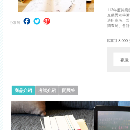
【考試院】國考證書數位化，112年起全面實施！點我看詳情>>>
113年度錦
互動思考學習
適用高考、普
調查局、會計
8,000
數
商品介紹
考試介紹
問與答