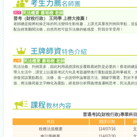
民法概要
蔡裕樹
老師
普考（財稅行政） 王同學 上榜大推薦！
老師總是能將枯燥乏味的民法變得生動有趣，上課尤其重視判例與爭點，並
配合經查翻閱法條，自然而然可提升法條的敏感度，對我非常受用！
民法概要
蔡裕樹 老師
民法法條、判例眾多，因此利用函授課程反覆觀看絕對是必要的！蔡老師總
帶入生活中，課堂上以最新考試方向及考題趨勢進行重點提點及時事補充，
併復習該重點觀念、法條，進一步說明申論審題方法、關鍵字圈選，對於不
值，將法條死板文字轉化為重點，經老師分析釋義增進邏輯思考，民法真的
普通考試(財稅行政)專業科
科目
開課日期
師
稅務法規概要
114/07/16
文
會計學概要
114/07/30
文