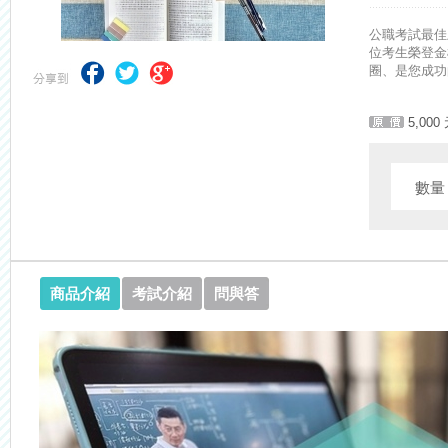
【NEW】加入◆錦囊函授Facebook粉絲專頁◆，最新消息、優惠活動不間
公職考試最佳
位考生榮登金
圈、是您成功
5,000
數
商品介紹
考試介紹
問與答