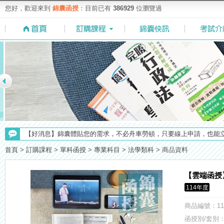
您好，歡迎來到
錦囊函授
：目前已有
386929
位瀏覽過
【NEW】加入◆錦囊函授Facebook粉絲專頁◆，最新消息、優惠活動不間
【注意】112年起高普不考「公文」／高考英文占比提升，快來看看最新
首頁
>
訂購課程
>
單科函授
>
專業科目
>
法學類科
>
商品資料
【最新】錦囊函授增加便利商店付款方式，便利到不行！馬上使用►
【考選部】高普考／修正部份考試科目及大綱，趕快來看看有哪一些吧
【雲端函授
【求職秘技＼(￣O￣)】你對國營事業了解多少呢? 必考國事業的6大
114年度
【考試院】國考證書數位化，112年起全面實施！點我看詳情>>>
【上榜生獎學金計畫】恭賀金榜！上榜生獎學金申請辦法與表格下載
商品編號
：11
【重要】114年度起，雲端函授之課堂教材須知，請點我查看☀☀☀
函授別/套別：