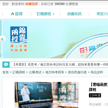
您好，歡迎來到
錦囊函授
：目前已有
398380
位瀏覽過
【重要】114年度起，雲端函授之課堂教材須知，請點我查看☀☀☀
【考選部】高普考／修正部份考試科目及大綱，趕快來看看有哪一些吧
【注意】112年起高普不考「公文」／高考英文占比提升，快來看看最新
首頁
>
訂購課程
>
公職考試
>
地方特考四等
>
原住民族行政
>
商品資料
【最新】錦囊函授增加便利商店付款方式，便利到不行！馬上使用►
【考試院】國考證書數位化，112年起全面實施！點我看詳情>>>
【雲端函授
【上榜生獎學金計畫】恭賀金榜！上榜生獎學金申請辦法與表格下載
課程
116年度
【求職秘技＼(￣O￣)】你對國營事業了解多少呢? 必考國事業的6大
商品編號
：11
【NEW】加入◆錦囊函授Facebook粉絲專頁◆，最新消息、優惠活動不間