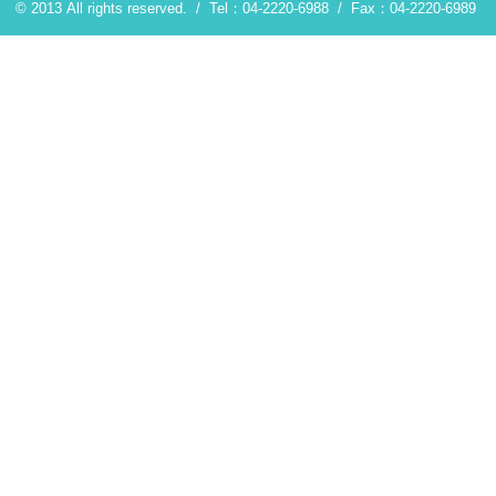
© 2013 All rights reserved. /
Tel：04-2220-6988
/
Fax：04-2220-6989