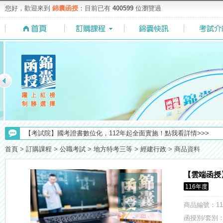
您好，歡迎來到
錦囊函授
：目前已有
400599
位瀏覽過
【考試院】國考證書數位化，112年起全面實施！點我看詳情>>>
【考選部】高普考／修正部份考試科目及大綱，趕快來看看有哪一些吧
首頁
>
訂購課程
>
公職考試
>
地方特考三等
>
經建行政
>
商品資料
【最新】錦囊函授增加便利商店付款方式，便利到不行！馬上使用►
【重要】114年度起，雲端函授之課堂教材須知，請點我查看☀☀☀
【雲端函授
【上榜生獎學金計畫】恭賀金榜！上榜生獎學金申請辦法與表格下載
116年度
【注意】112年起高普不考「公文」／高考英文占比提升，快來看看最新
【NEW】加入◆錦囊函授Facebook粉絲專頁◆，最新消息、優惠活動不間
商品編號
：11
【求職秘技＼(￣O￣)】你對國營事業了解多少呢? 必考國事業的6大
函授別/套別：