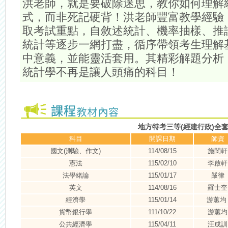
洪老師，就是要破除迷思，教你如何理解
式，而非死記硬背！洪老師豐富教學經驗
取考試重點，自敘述統計、機率抽樣、推
統計等逐步一網打盡，循序帶領考生理解
中意義，並能靈活套用。其精彩解題分析
統計學不再是讓人頭痛的科目！
地方特考三等(經建行政)全
科目
開課日期
師資
國文(測驗、作文)
114/08/15
施閔軒
憲法
115/02/10
李啟軒
法學緒論
115/01/17
嚴律
英文
114/08/16
羅士奎
經濟學
115/01/14
游蕙
貨幣銀行學
111/10/22
游蕙均
公共經濟學
115/04/11
汪成訓