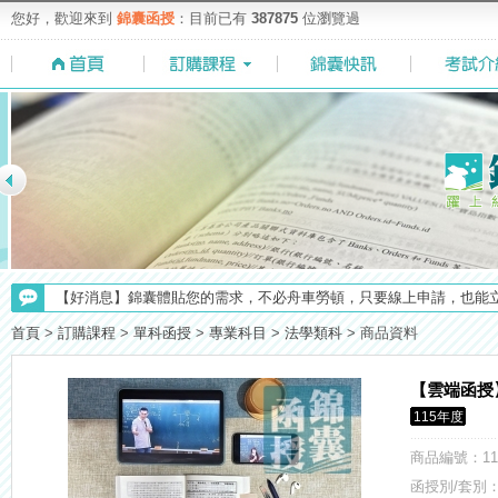
您好，歡迎來到
錦囊函授
：目前已有
387875
位瀏覽過
【最新】錦囊函授增加便利商店付款方式，便利到不行！馬上使用►
【求職秘技＼(￣O￣)】你對國營事業了解多少呢? 必考國事業的6大
首頁
>
訂購課程
>
單科函授
>
專業科目
>
法學類科
>
商品資料
【考試院】國考證書數位化，112年起全面實施！點我看詳情>>>
【注意】112年起高普不考「公文」／高考英文占比提升，快來看看最新
【雲端函授
【考選部】高普考／修正部份考試科目及大綱，趕快來看看有哪一些吧
115年度
【NEW】加入◆錦囊函授Facebook粉絲專頁◆，最新消息、優惠活動不間
【上榜生獎學金計畫】恭賀金榜！上榜生獎學金申請辦法與表格下載
商品編號
：11
【重要】114年度起，雲端函授之課堂教材須知，請點我查看☀☀☀
函授別/套別：