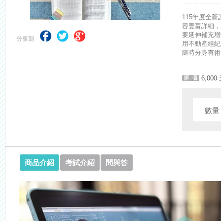
【最新】錦囊函授增加便利商店付款方式，便利到不行！馬上使用►
115年度全
容豐富詳細，
要延伸補充增
用不動產經紀
隨時分身有術
6,000
數
商品介紹
考試介紹
問與答