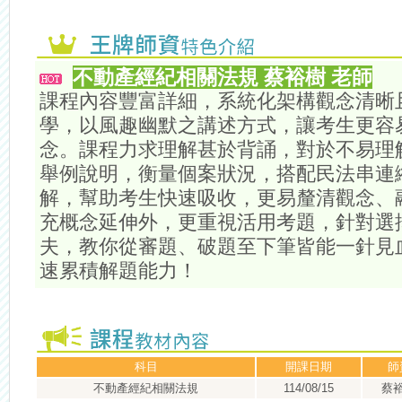
不動產經紀相關法規 蔡裕樹 老師
課程內容豐富詳細，系統化架構觀念清晰
學，以風趣幽默之講述方式，讓考生更容
念。課程力求理解甚於背誦，對於不易理
舉例說明，衡量個案狀況，搭配民法串連
解，幫助考生快速吸收，更易釐清觀念、
充概念延伸外，更重視活用考題，針對選
夫，教你從審題、破題至下筆皆能一針見
速累積解題能力！
科目
開課日期
師
不動產經紀相關法規
114/08/15
蔡