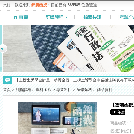
您好，歡迎來到
錦囊函授
：目前已有
385585
位瀏覽過
【NEW】加入◆錦囊函授Facebook粉絲專頁◆，最新消息、優惠活動不間
【上榜生獎學金計畫】恭賀金榜！上榜生獎學金申請辦法與表格下載
【考選部】高普考／修正部份考試科目及大綱，趕快來看看有哪一些吧
首頁
>
訂購課程
>
單科函授
>
專業科目
>
法學類科
>
商品資料
【考試院】國考證書數位化，112年起全面實施！點我看詳情>>>
【雲端函授
【求職秘技＼(￣O￣)】你對國營事業了解多少呢? 必考國事業的6大
115年度
【最新】錦囊函授增加便利商店付款方式，便利到不行！馬上使用►
【注意】112年起高普不考「公文」／高考英文占比提升，快來看看最新
商品編號
：11
【重要】114年度起，雲端函授之課堂教材須知，請點我查看☀☀☀
函授別/套別：