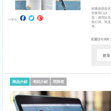
【NEW】加入◆錦囊函授Facebook粉絲專頁◆，最新消息、優惠活動不間
錦囊函授提供
想善用口訣，
題！適用於高
執行員、執達
考。
8,000
數
商品介紹
考試介紹
問與答