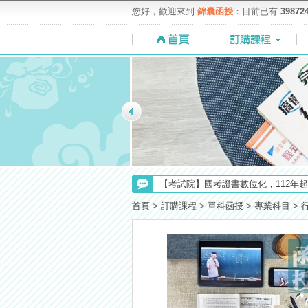
您好，歡迎來到
錦囊函授
：目前已有
39872
【NEW】加入◆錦囊函授Facebook
【考試院】國考證書數位化，112年起
【重要】114年度起，雲端函授之課
首頁
>
訂購課程
>
單科函授
>
專業科目
>
【求職秘技＼(￣O￣)】你對國營事業
【上榜生獎學金計畫】恭賀金榜！上
【考選部】高普考／修正部份考試科目
【注意】112年起高普不考「公文」
【最新】錦囊函授增加便利商店付款