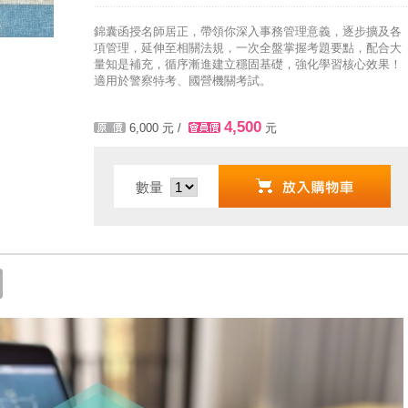
粉絲專頁◆，最新消息、優惠活動不間斷！速點我關注✧•̀.̫•́✧
錦囊函授名師居正，帶領你深入事務管理意義，逐步擴及各
項管理，延伸至相關法規，一次全盤掌握考題要點，配合大
量知是補充，循序漸進建立穩固基礎，強化學習核心效果！
適用於警察特考、國營機關考試。
4,500
6,000
元 /
元
數量