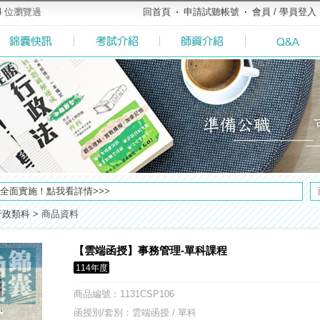
4
位瀏覽過
回首頁
申請試聽帳號
會員 / 學員登入
粉絲專頁◆，最新消息、優惠活動不間斷！速點我關注✧•̀.̫•́✧
全面實施！點我看詳情>>>
堂教材須知，請點我查看☀☀☀
行政類科
>
商品資料
了解多少呢? 必考國事業的6大理由 ►►好想了解◄◄
【好消息】錦囊體貼您的需求，不必舟車勞頓，只要線上申請，也能立即試聽比較(◕ܫ◕)
【雲端函授】事務管理-單科課程
榜生獎學金申請辦法與表格下載►►►
114年度
及大綱，趕快來看看有哪一些吧>>>
／高考英文占比提升，快來看看最新資訊吧>>>>
商品編號
：1131CSP106
方式，便利到不行！馬上使用►
函授別/套別：雲端函授 / 單科