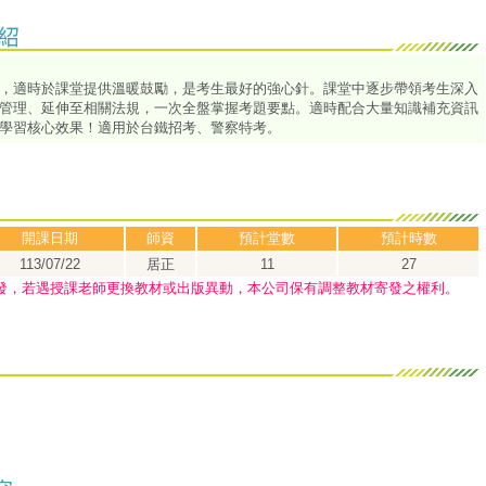
，適時於課堂提供溫暖鼓勵，是考生最好的強心針。課堂中逐步帶領考生深入
管理、延伸至相關法規，一次全盤掌握考題要點。適時配合大量知識補充資訊
學習核心效果！適用於台鐵招考、警察特考。
開課日期
師資
預計堂數
預計時數
113/07/22
居正
11
27
發，若遇授課老師更換教材或出版異動，本公司保有調整教材寄發之權利。