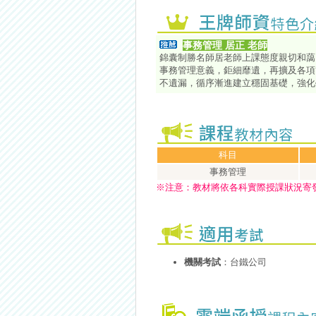
事務管理
居正
老師
錦囊制勝名師居老師上課態度親切和藹
事務管理意義，鉅細靡遺，再擴及各項
不遺漏，循序漸進建立穩固基礎，強化
科目
事務管理
※
注意：
教材將依各科實際授課狀況寄
機關考試
：台鐵公司