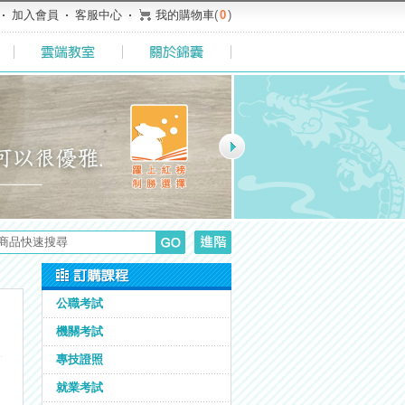
加入會員
客服中心
我的購物車
(
0
)
公職考試
機關考試
專技證照
就業考試