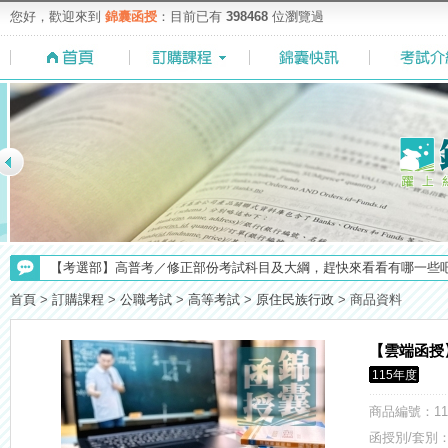
您好，歡迎來到
錦囊函授
：目前已有
398468
位瀏覽過
【考試院】國考證書數位化，112年起全面實施！點我看詳情>>>
【考選部】高普考／修正部份考試科目及大綱，趕快來看看有哪一些吧
【上榜生獎學金計畫】恭賀金榜！上榜生獎學金申請辦法與表格下載
首頁
>
訂購課程
>
公職考試
>
高等考試
>
原住民族行政
>
商品資料
【注意】112年起高普不考「公文」／高考英文占比提升，快來看看最新
【求職秘技＼(￣O￣)】你對國營事業了解多少呢? 必考國事業的6大
【雲端函授
【NEW】加入◆錦囊函授Facebook粉絲專頁◆，最新消息、優惠活動不間
115年度
【重要】114年度起，雲端函授之課堂教材須知，請點我查看☀☀☀
商品編號
：11
【最新】錦囊函授增加便利商店付款方式，便利到不行！馬上使用►
函授別/套別：