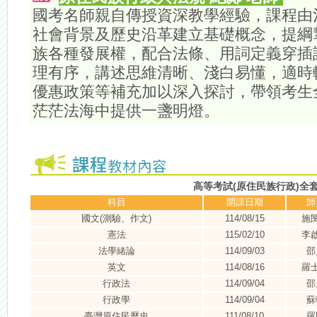
國考名師親自傳授資深教學經驗，課程由
社會背景及歷史沿革建立基礎概念，提綱
族各種發展權，配合法條、用詞定義穿插
理有序，講述思維清晰、淺白易懂，適時
優惠政策等補充加以深入探討，帶領考生
茫茫法海中提供一盞明燈。
高等考試(原住民族行政)全
科目
開課日期
師
國文(測驗、作文)
114/08/15
施
憲法
115/02/10
李
法學緒論
114/09/03
邵
英文
114/08/16
羅
行政法
114/09/04
邵
行政學
114/09/04
蘇
臺灣原住民歷史
111/08/10
羅