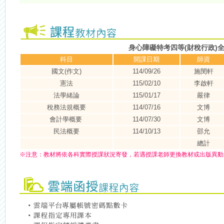
身心障礙特考四等(財稅行政)
科目
開課日期
師資
國文(作文)
114/09/26
施閔軒
憲法
115/02/10
李啟軒
法學緒論
115/01/17
嚴律
稅務法規概要
114/07/16
文博
會計學概要
114/07/30
文博
民法概要
114/10/13
邵允
總計
※
注意：
教材將依各科實際授課狀況寄發，若遇授課老師更換教材或出版異動