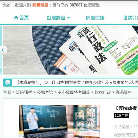
您好，歡迎來到
錦囊函授
：目前已有
387887
位瀏覽過
【最新】錦囊函授增加便利商店付款方式，便利到不行！馬上使用►
【求職秘技＼(￣O￣)】你對國營事業了解多少呢? 必考國事業的6大
【注意】112年起高普不考「公文」／高考英文占比提升，快來看看最新
首頁
>
訂購課程
>
公職考試
>
身心障礙特考四等
>
財稅行政
>
商品資料
【NEW】加入◆錦囊函授Facebook粉絲專頁◆，最新消息、優惠活動不間
【重要】114年度起，雲端函授之課堂教材須知，請點我查看☀☀☀
【雲端函授
【考試院】國考證書數位化，112年起全面實施！點我看詳情>>>
116年度
【上榜生獎學金計畫】恭賀金榜！上榜生獎學金申請辦法與表格下載
【考選部】高普考／修正部份考試科目及大綱，趕快來看看有哪一些吧
商品編號
：11
函授別/套別：