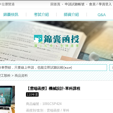
9
位瀏覽過
回首頁
申請試聽帳號
會員 / 學員登入
全面實施！點我看詳情>>>
【好消息】錦囊體貼您的需求，不必舟車勞頓，只要線上申請，也能立即試聽比較(◕ܫ◕)
榜生獎學金申請辦法與表格下載►►►
理工類科
>
商品資料
方式，便利到不行！馬上使用►
／高考英文占比提升，快來看看最新資訊吧>>>>
【雲端函授】機械設計-單科課程
及大綱，趕快來看看有哪一些吧>>>
110年度
了解多少呢? 必考國事業的6大理由 ►►好想了解◄◄
粉絲專頁◆，最新消息、優惠活動不間斷！速點我關注✧•̀.̫•́✧
商品編號
：1091CSP424
堂教材須知，請點我查看☀☀☀
函授別/套別：雲端函授 / 單科