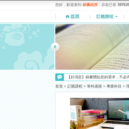
您好，歡迎來到
錦囊函授
：目前已有
39763
【考試院】國考證書數位化，112年起
【上榜生獎學金計畫】恭賀金榜！上
首頁
>
訂購課程
>
單科函授
>
專業科目
>
【最新】錦囊函授增加便利商店付款
【注意】112年起高普不考「公文」
【考選部】高普考／修正部份考試科目
【求職秘技＼(￣O￣)】你對國營事業
【NEW】加入◆錦囊函授Facebook
【重要】114年度起，雲端函授之課