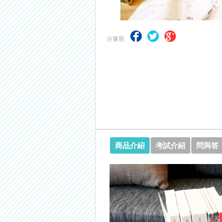
【考試院】國考證書數位化，112年起
商品介紹
考試介紹
問與答