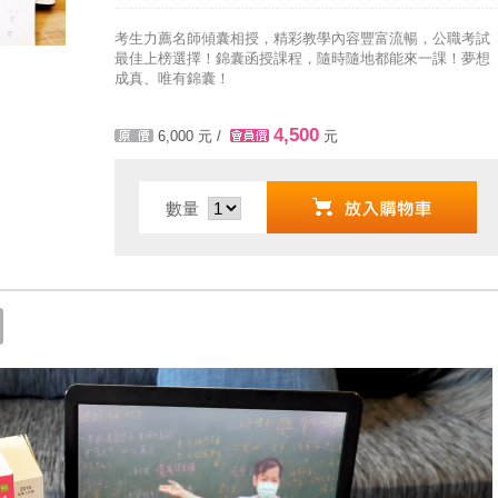
全面實施！點我看詳情>>>
考生力薦名師傾囊相授，精彩教學內容豐富流暢，公職考試
最佳上榜選擇！錦囊函授課程，隨時隨地都能來一課！夢想
成真、唯有錦囊！
4,500
6,000
元 /
元
數量