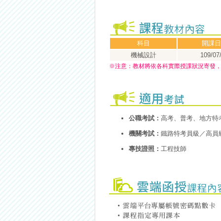
科目
開課日
機械設計
109/07
※
注意：
教材將依各科實際授課狀況寄發
公職考試：
高考、普考、地方特
機關考試：
鐵路特考員級／高員
專技證照：
工程技師