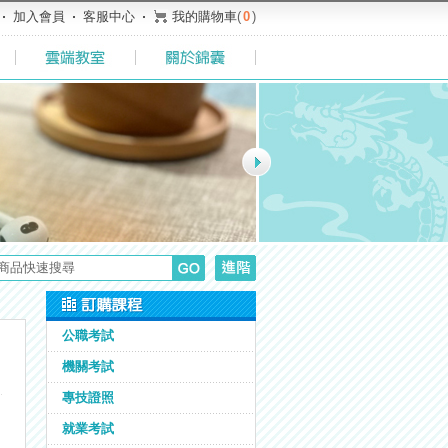
加入會員
客服中心
我的購物車
(
0
)
公職考試
機關考試
專技證照
就業考試