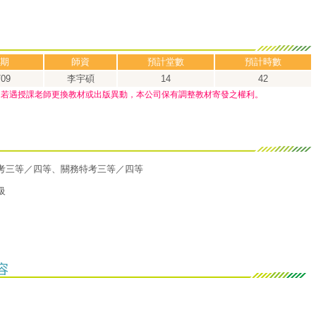
期
師資
預計堂數
預計時數
/09
李宇碩
14
42
，若遇授課老師更換教材或出版異動，本公司保有調整教材寄發之權利。
考三等／四等、關務特考
三等／四等
級