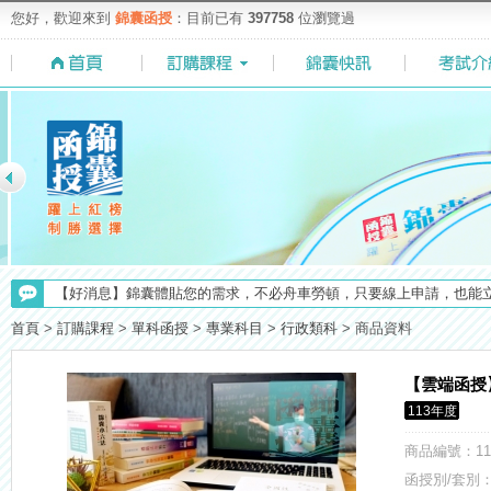
您好，歡迎來到
錦囊函授
：目前已有
397758
位瀏覽過
【注意】112年起高普不考「公文」／高考英文占比提升，快來看看最新
【上榜生獎學金計畫】恭賀金榜！上榜生獎學金申請辦法與表格下載
首頁
>
訂購課程
>
單科函授
>
專業科目
>
行政類科
>
商品資料
【考選部】高普考／修正部份考試科目及大綱，趕快來看看有哪一些吧
【NEW】加入◆錦囊函授Facebook粉絲專頁◆，最新消息、優惠活動不間
【雲端函授
【重要】114年度起，雲端函授之課堂教材須知，請點我查看☀☀☀
113年度
【最新】錦囊函授增加便利商店付款方式，便利到不行！馬上使用►
【求職秘技＼(￣O￣)】你對國營事業了解多少呢? 必考國事業的6大
商品編號
：11
【考試院】國考證書數位化，112年起全面實施！點我看詳情>>>
函授別/套別：