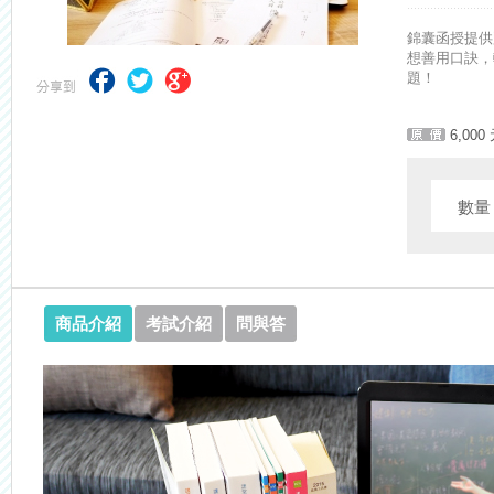
【注意】112年起高普不考「公文」／高考英文占比提升，快來看看最新
錦囊函授提供
想善用口訣，
題！
6,000
數
商品介紹
考試介紹
問與答