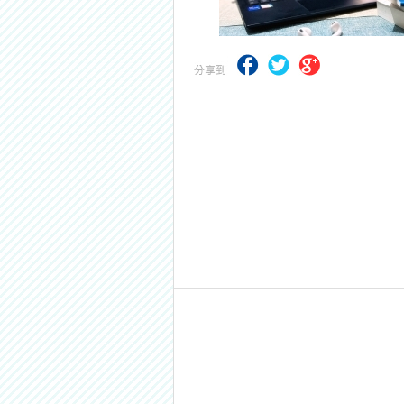
【求職秘技＼(￣O￣)】你對國營事業