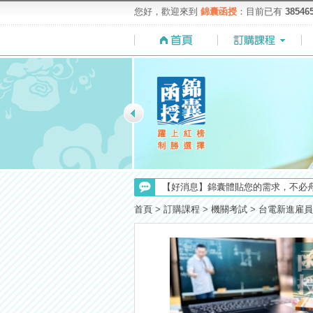
您好，歡迎來到
錦囊函授
：目前已有
38546
【求職秘技＼(￣O￣)】你對國營事業
【注意】112年起高普不考「公文」
首頁
>
訂購課程
>
機關考試
>
台電新進雇員
【上榜生獎學金計畫】恭賀金榜！上
【考選部】高普考／修正部份考試科目
【最新】錦囊函授增加便利商店付款
【NEW】加入◆錦囊函授Facebook
【重要】114年度起，雲端函授之課
【考試院】國考證書數位化，112年起