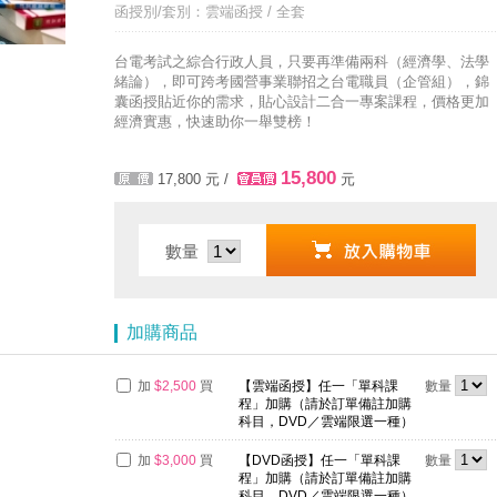
函授別/套別：雲端函授 / 全套
了解多少呢? 必考國事業的6大理由 ►►好想了解◄◄
台電考試之綜合行政人員，只要再準備兩科（經濟學、法學
緒論），即可跨考國營事業聯招之台電職員（企管組），錦
囊函授貼近你的需求，貼心設計二合一專案課程，價格更加
經濟實惠，快速助你一舉雙榜！
15,800
17,800
元 /
元
數量
加購商品
加
$2,500
買
【雲端函授】任一「單科課
數量
程」加購（請於訂單備註加購
科目，DVD／雲端限選一種）
加
$3,000
買
【DVD函授】任一「單科課
數量
程」加購（請於訂單備註加購
科目，DVD／雲端限選一種）