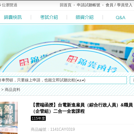
5
位瀏覽過
回首頁
申請試聽帳號
會員 / 學員登入
了解多少呢? 必考國事業的6大理由 ►►好想了解◄◄
【好消息】錦囊體貼您的需求，不必舟車勞頓，只要線上申請，也能立即試聽比較(◕ܫ◕)
／高考英文占比提升，快來看看最新資訊吧>>>>
>
商品資料
榜生獎學金申請辦法與表格下載►►►
及大綱，趕快來看看有哪一些吧>>>
【雲端函授】台電新進雇員（綜合行政人員）&職員
方式，便利到不行！馬上使用►
（企管組）二合一全套課程
粉絲專頁◆，最新消息、優惠活動不間斷！速點我關注✧•̀.̫•́✧
115年度
堂教材須知，請點我查看☀☀☀
商品編號
：1141CAY0319
全面實施！點我看詳情>>>