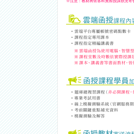
※
注意：
教材將依各科實際授課狀況寄