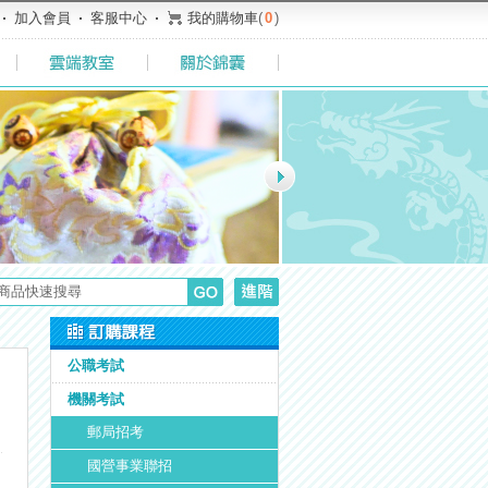
加入會員
客服中心
我的購物車
(
0
)
公職考試
機關考試
郵局招考
國營事業聯招