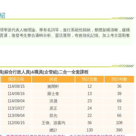
理學派代表人物理論、專有名詞等，進行系統性歸納，整體架構清晰，建構
貫通，激發考生整合邏輯分析、靈活運用，有效強化記憶。加上考古題勤奮
員(綜合行政人員)&職員(企管組)二合一全套課程
開課日期
師資
預計堂數
預計時數
114/08/15
施閔軒
12
36
114/08/16
羅士奎
13
39
114/09/04
洪晟
23
69
113/10/27
居正
24
72
113/09/04
邵允
22
66
112/06/15
王偉、游蕙均
36
108
總計
130
390