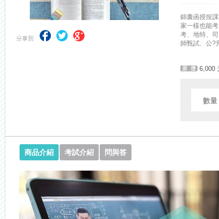
錦囊函授按課
家一樣也能考
考、地特、司
師甄試、公?
6,000
數
商品介紹
考試介紹
問與答