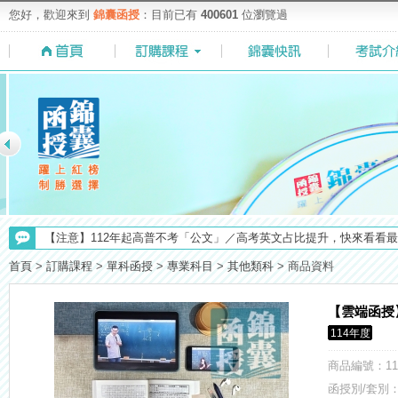
您好，歡迎來到
錦囊函授
：目前已有
400601
位瀏覽過
【注意】112年起高普不考「公文」／高考英文占比提升，快來看看最新
【求職秘技＼(￣O￣)】你對國營事業了解多少呢? 必考國事業的6大
首頁
>
訂購課程
>
單科函授
>
專業科目
>
其他類科
>
商品資料
【最新】錦囊函授增加便利商店付款方式，便利到不行！馬上使用►
【上榜生獎學金計畫】恭賀金榜！上榜生獎學金申請辦法與表格下載
【雲端函授
【重要】114年度起，雲端函授之課堂教材須知，請點我查看☀☀☀
114年度
【考試院】國考證書數位化，112年起全面實施！點我看詳情>>>
【考選部】高普考／修正部份考試科目及大綱，趕快來看看有哪一些吧
商品編號
：11
【NEW】加入◆錦囊函授Facebook粉絲專頁◆，最新消息、優惠活動不間
函授別/套別：