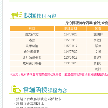
身心障礙特考四等(會計)全
科目
開課日期
師資
國文(作文)
114/09/26
施閔軒
憲法
115/02/10
李啟軒
法學緒論
115/01/17
嚴律
會計學概要
114/07/30
文博
會計法規概要
113/04/12
黃審計
政府會計概要
113/02/23
黃審計
總計
※
注意：
教材將依各科實際授課狀況寄發，若遇授課老師更換教材或出版異動