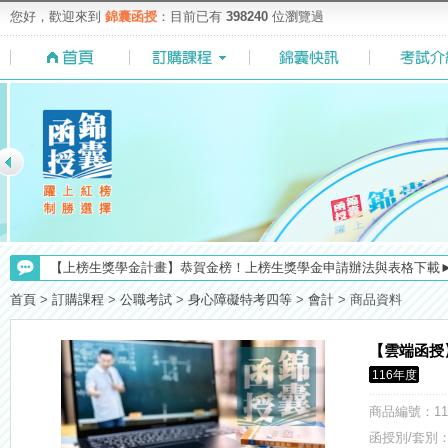
您好，歡迎來到
錦囊函授
：目前已有
398240
位瀏覽過
【上榜生獎學金計畫】恭賀金榜！上榜生獎學金申請辦法與表格下載
【考試院】國考證書數位化，112年起全面實施！點我看詳情>>>
首頁
>
訂購課程
>
公職考試
>
身心障礙特考四等
>
會計
>
商品資料
【注意】112年起高普不考「公文」／高考英文占比提升，快來看看最新
【求職秘技＼(￣O￣)】你對國營事業了解多少呢? 必考國事業的6大
【雲端函授
【重要】114年度起，雲端函授之課堂教材須知，請點我查看☀☀☀
116年度
【NEW】加入◆錦囊函授Facebook粉絲專頁◆，最新消息、優惠活動不間
【考選部】高普考／修正部份考試科目及大綱，趕快來看看有哪一些吧
商品編號
：11
【最新】錦囊函授增加便利商店付款方式，便利到不行！馬上使用►
函授別/套別：