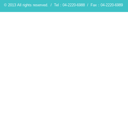
© 2013 All rights reserved. /
Tel：04-2220-6988
/
Fax：04-2220-6989