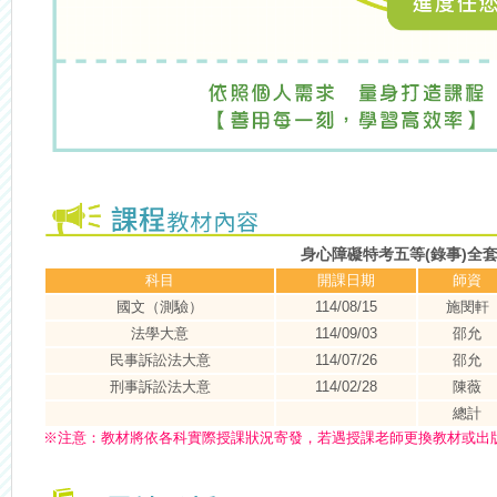
身心障礙特考五等(錄事)全
科目
開課日期
師資
國文（測驗）
114/08/15
施閔軒
法學大意
114/09/03
邵允
民事訴訟法大意
114/07/26
邵允
刑事訴訟法大意
114/02/28
陳薇
總計
※
注意：
教材將依各科實際授課狀況寄發，若遇授課老師更換教材或出