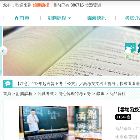
您好，歡迎來到
錦囊函授
：目前已有
386716
位瀏覽過
【上榜生獎學金計畫】恭賀金榜！上榜生獎學金申請辦法與表格下載
【注意】112年起高普不考「公文」／高考英文占比提升，快來看看最新
【考試院】國考證書數位化，112年起全面實施！點我看詳情>>>
首頁
>
訂購課程
>
公職考試
>
身心障礙特考五等
>
錄事
>
商品資料
【重要】114年度起，雲端函授之課堂教材須知，請點我查看☀☀☀
【考選部】高普考／修正部份考試科目及大綱，趕快來看看有哪一些吧
【雲端函授
116年度
【NEW】加入◆錦囊函授Facebook粉絲專頁◆，最新消息、優惠活動不間
【最新】錦囊函授增加便利商店付款方式，便利到不行！馬上使用►
商品編號
：11
【求職秘技＼(￣O￣)】你對國營事業了解多少呢? 必考國事業的6大
函授別/套別：