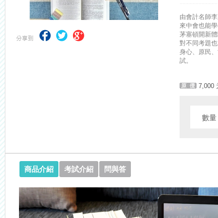
【最新】錦囊函授增加便利商店付款方式，便利到不行！馬上使用►
由會計名師李
來中會也能學
茅塞頓開新體
對不同考題也
身心、原民、
試。
7,000
數
商品介紹
考試介紹
問與答