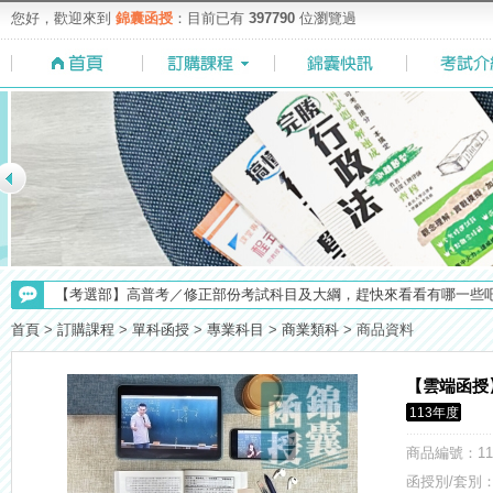
您好，歡迎來到
錦囊函授
：目前已有
397790
位瀏覽過
【最新】錦囊函授增加便利商店付款方式，便利到不行！馬上使用►
【考選部】高普考／修正部份考試科目及大綱，趕快來看看有哪一些吧
【重要】114年度起，雲端函授之課堂教材須知，請點我查看☀☀☀
首頁
>
訂購課程
>
單科函授
>
專業科目
>
商業類科
>
商品資料
【考試院】國考證書數位化，112年起全面實施！點我看詳情>>>
【注意】112年起高普不考「公文」／高考英文占比提升，快來看看最新
【雲端函授
113年度
【上榜生獎學金計畫】恭賀金榜！上榜生獎學金申請辦法與表格下載
【NEW】加入◆錦囊函授Facebook粉絲專頁◆，最新消息、優惠活動不間
商品編號
：11
【求職秘技＼(￣O￣)】你對國營事業了解多少呢? 必考國事業的6大
函授別/套別：